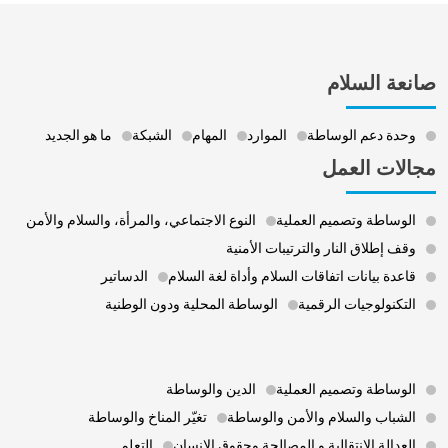
صانعة السلام
وحدة دعم الوساطة
الموارد
المهام
الشبكة
ما هو الجديد
مجالات العمل
الوساطة وتصميم العملية
النوع الاجتماعي، والمرأة، والسلام والأمن
وقف إطلاق النار والترتيبات الأمنية
قاعدة بيانات اتفاقات السلام وأداة لغة السلام
الدساتير
التكنولوجيات الرقمية
الوساطة المحلية ودون الوطنية
Footer 3
الوساطة وتصميم العملية
الدين والوساطة
الشباب والسلام والأمن والوساطة
تغيّر المناخ والوساطة
العدالة الانتقالية و المصالحة وحقوق الإنسان
التعلم