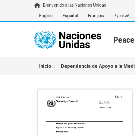
Pasar al contenido principal
Bienvenido a las Naciones Unidas
English
Español
Français
Русский
Main navigation
Inicio
Dependencia de Apoyo a la Medi