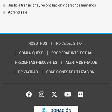
Justicia transicional, reconciliación y derechos humanos
Aprendizaje
Footer Bottom
NOSOTROS
ÍNDICE DEL SITIO
COMUNÍQUESE
PROPIEDAD INTELECTUAL
PREGUNTAS FRECUENTES
ALERTA DE FRAUDE
PRIVACIDAD
CONDICIONES DE UTILIZACIÓN
FACEBOOK
INSTAGRAM
TWITTER
YOUTUBE
FLICKR
DONACIÓN