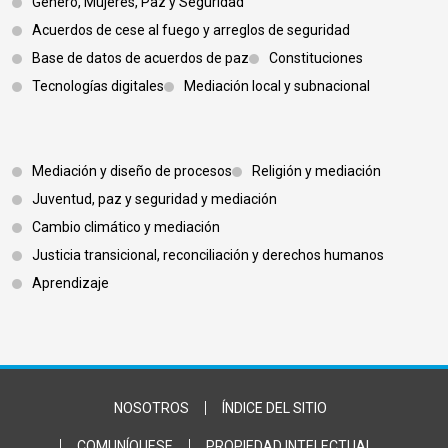
Género, Mujeres, Paz y Seguridad
Acuerdos de cese al fuego y arreglos de seguridad
Base de datos de acuerdos de paz
Constituciones
Tecnologías digitales
Mediación local y subnacional
Footer 3
Mediación y diseño de procesos
Religión y mediación
Juventud, paz y seguridad y mediación
Cambio climático y mediación
Justicia transicional, reconciliación y derechos humanos
Aprendizaje
Footer Bottom
NOSOTROS
ÍNDICE DEL SITIO
COMUNÍQUESE
PROPIEDAD INTELECTUAL