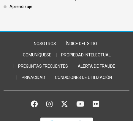
Aprendizaje
Footer Bottom
NOSOTROS
ÍNDICE DEL SITIO
COMUNÍQUESE
PROPIEDAD INTELECTUAL
PREGUNTAS FRECUENTES
ALERTA DE FRAUDE
PRIVACIDAD
CONDICIONES DE UTILIZACIÓN
FACEBOOK
INSTAGRAM
TWITTER
YOUTUBE
FLICKR
DONACIÓN