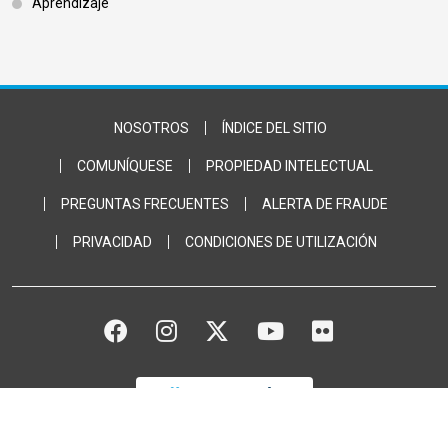
Aprendizaje
Footer Bottom
NOSOTROS
ÍNDICE DEL SITIO
COMUNÍQUESE
PROPIEDAD INTELECTUAL
PREGUNTAS FRECUENTES
ALERTA DE FRAUDE
PRIVACIDAD
CONDICIONES DE UTILIZACIÓN
FACEBOOK
INSTAGRAM
TWITTER
YOUTUBE
FLICKR
DONACIÓN