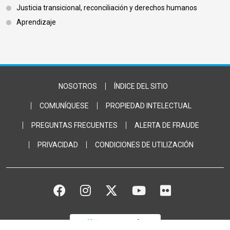
Justicia transicional, reconciliación y derechos humanos
Aprendizaje
Footer Bottom
NOSOTROS
ÍNDICE DEL SITIO
COMUNÍQUESE
PROPIEDAD INTELECTUAL
PREGUNTAS FRECUENTES
ALERTA DE FRAUDE
PRIVACIDAD
CONDICIONES DE UTILIZACIÓN
FACEBOOK
INSTAGRAM
TWITTER
YOUTUBE
FLICKR
DONACIÓN