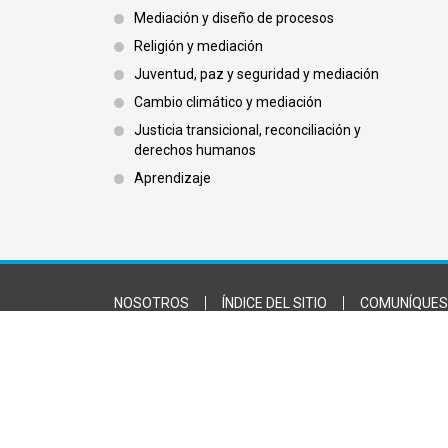
Footer 3
Mediación y diseño de procesos
Religión y mediación
Juventud, paz y seguridad y mediación
Cambio climático y mediación
Justicia transicional, reconciliación y
derechos humanos
Aprendizaje
Footer Bottom
NOSOTROS
ÍNDICE DEL SITIO
COMUNÍQUES
CONDICIONES DE UTILIZACIÓN
FACEBOOK
INSTAGRAM
TWITTER
YOUTUBE
FLICKR