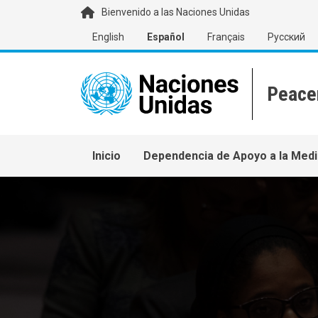
Pasar al contenido principal
Bienvenido a las Naciones Unidas
English
Español
Français
Русский
Main navigation
Inicio
Dependencia de Apoyo a la Medi