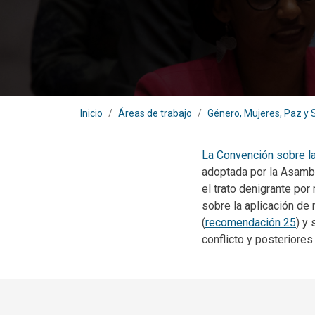
Inicio
Áreas de trabajo
Género, Mujeres, Paz y 
La Convención sobre la
adoptada por la Asambl
el trato denigrante p
sobre la aplicación de
(
recomendación 25
) y
conflicto y posteriores 