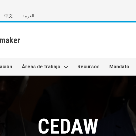
中文
العربية
ación
Áreas de trabajo
Recursos
Mandato
CEDAW