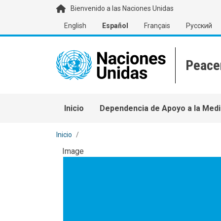
Pasar al contenido principal
Bienvenido a las Naciones Unidas
English
Español
Français
Русский
Main navigation
Inicio
Dependencia de Apoyo a la Medi
Inicio
Image