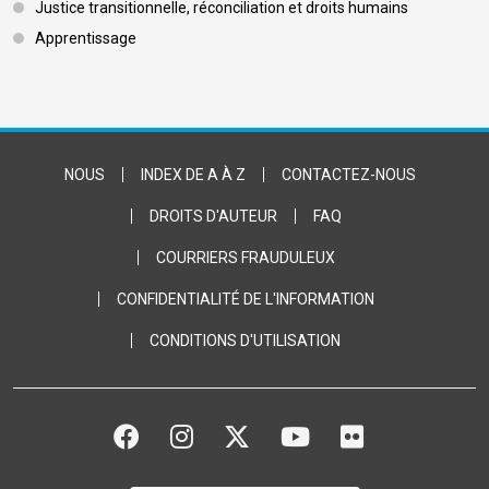
Justice transitionnelle, réconciliation et droits humains
Apprentissage
Footer Bottom
NOUS
INDEX DE A À Z
CONTACTEZ-NOUS
DROITS D'AUTEUR
FAQ
COURRIERS FRAUDULEUX
CONFIDENTIALITÉ DE L'INFORMATION
CONDITIONS D'UTILISATION
FACEBOOK
INSTAGRAM
TWITTER
YOUTUBE
FLICKR