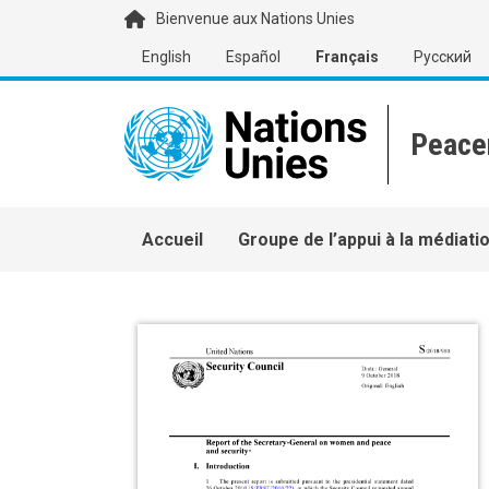
Aller au contenu principal
Bienvenue aux Nations Unies
English
Español
Français
Русский
Main navigation
Accueil
Groupe de l’appui à la médiati