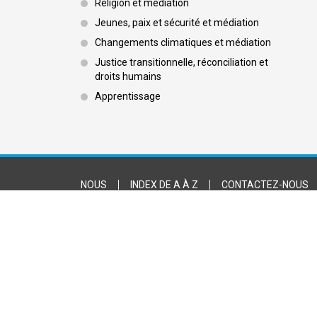
Religion et médiation
Jeunes, paix et sécurité et médiation
Changements climatiques et médiation
Justice transitionnelle, réconciliation et
droits humains
Apprentissage
Footer Bottom
NOUS
INDEX DE A À Z
CONTACTEZ-NOUS
CONDITIONS D'UTILISATION
FACEBOOK
INSTAGRAM
TWITTER
YOUTUBE
FLICKR