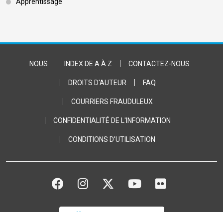
Apprentissage
Footer Bottom
NOUS
INDEX DE A À Z
CONTACTEZ-NOUS
DROITS D'AUTEUR
FAQ
COURRIERS FRAUDULEUX
CONFIDENTIALITÉ DE L'INFORMATION
CONDITIONS D'UTILISATION
FACEBOOK
INSTAGRAM
TWITTER
YOUTUBE
FLICKR
FAITES UN DON