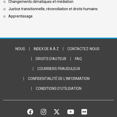
Changements climatiques et médiation
Justice transitionnelle, réconciliation et droits humains
Apprentissage
Footer Bottom
NOUS
INDEX DE A À Z
CONTACTEZ-NOUS
DROITS D'AUTEUR
FAQ
COURRIERS FRAUDULEUX
CONFIDENTIALITÉ DE L'INFORMATION
CONDITIONS D'UTILISATION
FACEBOOK
INSTAGRAM
TWITTER
YOUTUBE
FLICKR