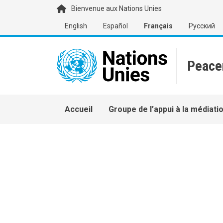
Aller au contenu principal
Bienvenue aux Nations Unies
English
Español
Français
Русский
Main navigation
Accueil
Groupe de l’appui à la médiati