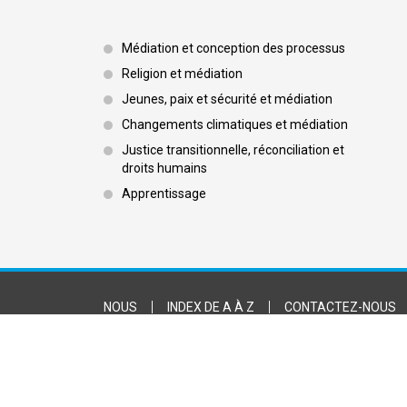
Footer 3
Médiation et conception des processus
Religion et médiation
Jeunes, paix et sécurité et médiation
Changements climatiques et médiation
Justice transitionnelle, réconciliation et
droits humains
Apprentissage
Footer Bottom
NOUS
INDEX DE A À Z
CONTACTEZ-NOUS
CONDITIONS D'UTILISATION