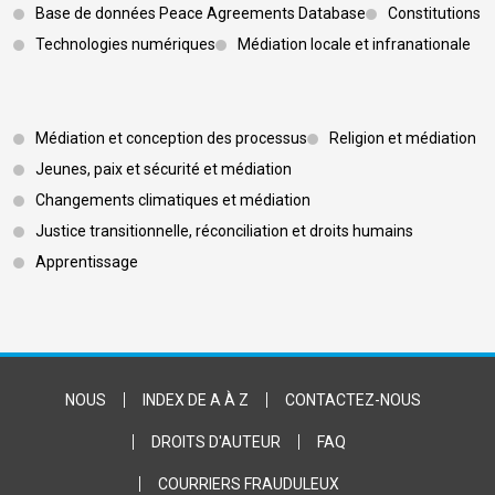
Base de données Peace Agreements Database
Constitutions
Technologies numériques
Médiation locale et infranationale
Footer 3
Médiation et conception des processus
Religion et médiation
Jeunes, paix et sécurité et médiation
Changements climatiques et médiation
Justice transitionnelle, réconciliation et droits humains
Apprentissage
Footer Bottom
NOUS
INDEX DE A À Z
CONTACTEZ-NOUS
DROITS D'AUTEUR
FAQ
COURRIERS FRAUDULEUX