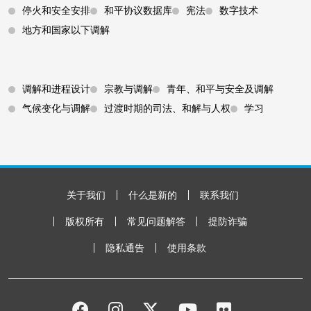
停火和安全安排
和平协议数据库
宪法
数字技术
地方和国家以下调解
Footer 3
调解和进程设计
宗教与调解
青年、和平与安全及调解
气候变化与调解
过渡时期的司法、和解与人权
学习
Footer Bottom
关于我们
什么是新的
联系我们
版权所有
常见问题解答
提防诈骗
隐私通告
使用条款
FACEBOOK
INSTAGRAM
TWITTER
YOUTUBE
FLICKR