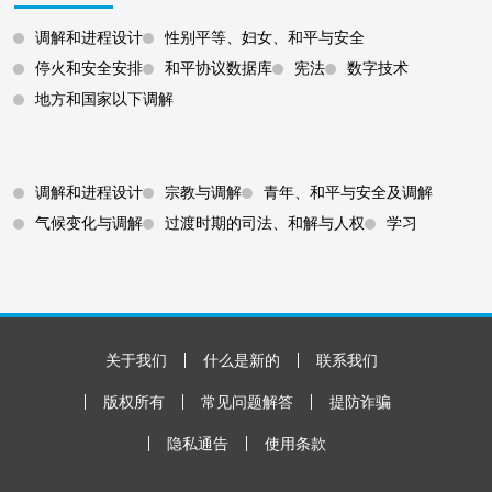
调解和进程设计
性别平等、妇女、和平与安全
停火和安全安排
和平协议数据库
宪法
数字技术
地方和国家以下调解
Footer 3
调解和进程设计
宗教与调解
青年、和平与安全及调解
气候变化与调解
过渡时期的司法、和解与人权
学习
Footer Bottom
关于我们
什么是新的
联系我们
版权所有
常见问题解答
提防诈骗
隐私通告
使用条款