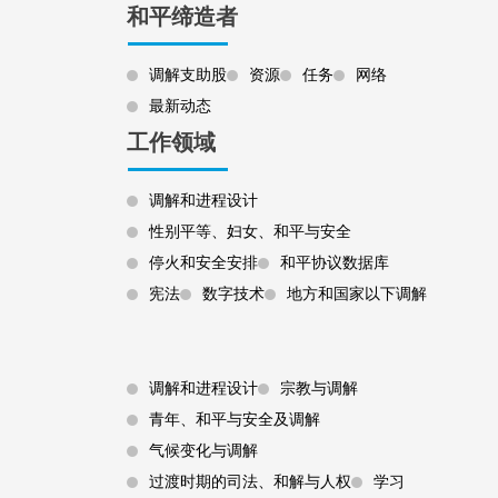
和平缔造者
调解支助股
资源
任务
网络
最新动态
工作领域
调解和进程设计
性别平等、妇女、和平与安全
停火和安全安排
和平协议数据库
宪法
数字技术
地方和国家以下调解
Footer 3
调解和进程设计
宗教与调解
青年、和平与安全及调解
气候变化与调解
过渡时期的司法、和解与人权
学习