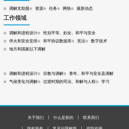
调解支助股
资源
任务
网络
最新动态
工作领域
调解和进程设计
性别平等、妇女、和平与安全
停火和安全安排
和平协议数据库
宪法
数字技术
地方和国家以下调解
Footer 3
调解和进程设计
宗教与调解
青年、和平与安全及调解
气候变化与调解
过渡时期的司法、和解与人权
学习
Footer Bottom
关于我们
什么是新的
联系我们
版权所有
常见问题解答
提防诈骗