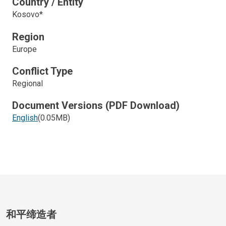
Country / Entity
Kosovo*
Region
Europe
Conflict Type
Regional
Document Versions (PDF Download)
English
(0.05MB)
和平缔造者