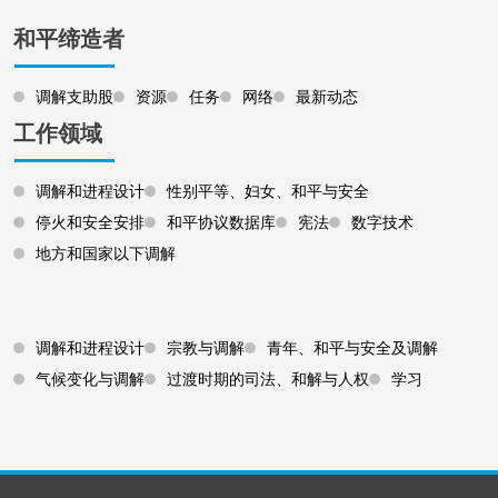
和平缔造者
调解支助股
资源
任务
网络
最新动态
工作领域
调解和进程设计
性别平等、妇女、和平与安全
停火和安全安排
和平协议数据库
宪法
数字技术
地方和国家以下调解
Footer 3
调解和进程设计
宗教与调解
青年、和平与安全及调解
气候变化与调解
过渡时期的司法、和解与人权
学习