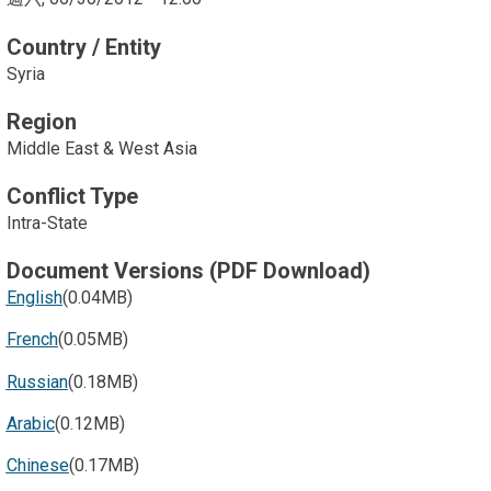
Country / Entity
Syria
Region
Middle East & West Asia
Conflict Type
Intra-State
Document Versions (PDF Download)
English
(0.04MB)
French
(0.05MB)
Russian
(0.18MB)
Arabic
(0.12MB)
Chinese
(0.17MB)