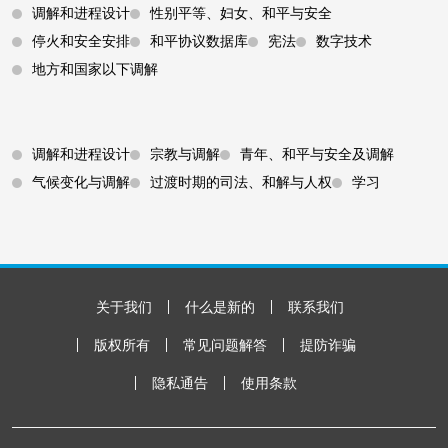
调解和进程设计
性别平等、妇女、和平与安全
停火和安全安排
和平协议数据库
宪法
数字技术
地方和国家以下调解
Footer 3
调解和进程设计
宗教与调解
青年、和平与安全及调解
气候变化与调解
过渡时期的司法、和解与人权
学习
Footer Bottom
关于我们
什么是新的
联系我们
版权所有
常见问题解答
提防诈骗
隐私通告
使用条款