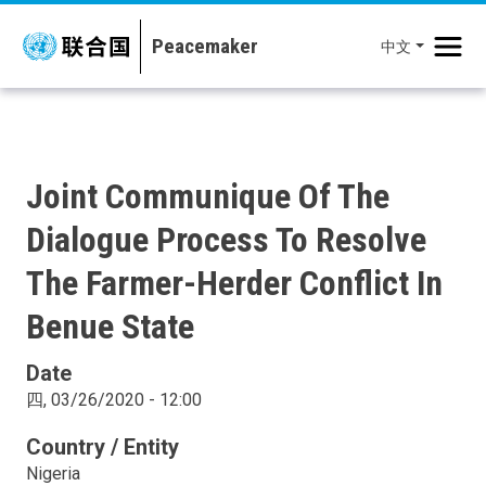
移至主內容
中文
Joint Communique Of The
Dialogue Process To Resolve
The Farmer-Herder Conflict In
Benue State
Date
四, 03/26/2020 - 12:00
Country / Entity
Nigeria