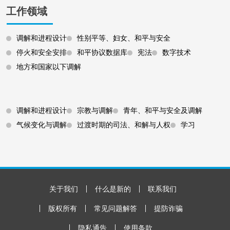
工作领域
调解和进程设计
性别平等、妇女、和平与安全
停火和安全安排
和平协议数据库
宪法
数字技术
地方和国家以下调解
Footer 3
调解和进程设计
宗教与调解
青年、和平与安全及调解
气候变化与调解
过渡时期的司法、和解与人权
学习
Footer Bottom
关于我们
什么是新的
联系我们
版权所有
常见问题解答
提防诈骗
隐私通告
使用条款