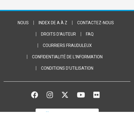
Footer Bottom
NOUS
INDEX DE A À Z
CONTACTEZ-NOUS
DROITS D'AUTEUR
FAQ
COURRIERS FRAUDULEUX
CONFIDENTIALITÉ DE L'INFORMATION
CONDITIONS D'UTILISATION
FACEBOOK
INSTAGRAM
TWITTER
YOUTUBE
FLICKR
FAITES UN DON