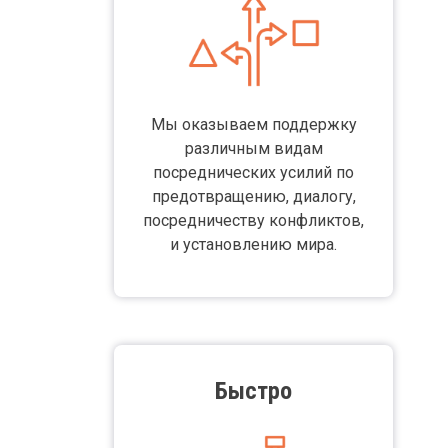
Мы оказываем поддержку
различным видам
посреднических усилий по
предотвращению, диалогу,
посредничеству конфликтов,
и установлению мира.
Body
Быстро