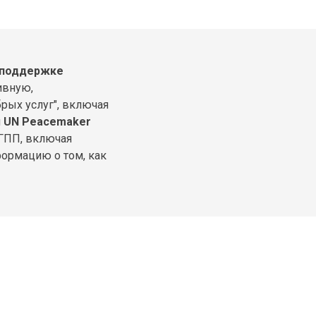
 поддержке
ивную,
рых услуг", включая
л
UN Peacemaker
ГПП, включая
ормацию о том, как