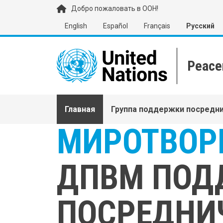
Перейти к основному содержанию
Добро пожаловать в ООН!
English
Español
Français
Русский
Main navigation
Главная
Группа поддержки посредн
МИРОТВОР
ДПВМ ПОД
ПОСРЕДНИ