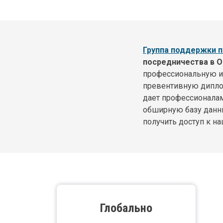
Body
Группа поддержки п
посредничества в О
профессиональную и
превентивную дипло
дает профессионала
обширную базу данн
получить доступ к н
Body
Глобально