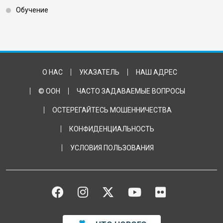
Обучение
Footer Bottom
О НАС
УКАЗАТЕЛЬ
НАШ АДРЕС
© ООН
ЧАСТО ЗАДАВАЕМЫЕ ВОПРОСЫ
ОСТЕРЕГАЙТЕСЬ МОШЕННИЧЕСТВА
КОНФИДЕНЦИАЛЬНОСТЬ
УСЛОВИЯ ПОЛЬЗОВАНИЯ
FACEBOOK
INSTAGRAM
TWITTER
YOUTUBE
FLICKR