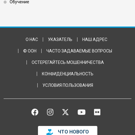
Обучение
Footer Bottom
О НАС
УКАЗАТЕЛЬ
НАШ АДРЕС
© ООН
ЧАСТО ЗАДАВАЕМЫЕ ВОПРОСЫ
ОСТЕРЕГАЙТЕСЬ МОШЕННИЧЕСТВА
КОНФИДЕНЦИАЛЬНОСТЬ
УСЛОВИЯ ПОЛЬЗОВАНИЯ
FACEBOOK
INSTAGRAM
TWITTER
YOUTUBE
FLICKR
ЧТО НОВОГО