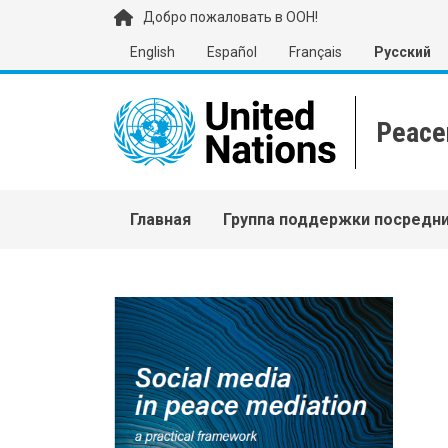
Перейти к основному содержанию
Добро пожаловать в ООН!
English
Español
Français
Русский
Main navigation
Главная
Группа поддержки посредн