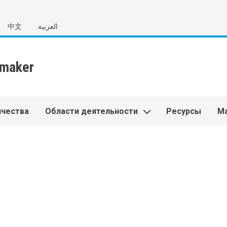
中文
العربية
ичества
Области деятельности
Ресурсы
М