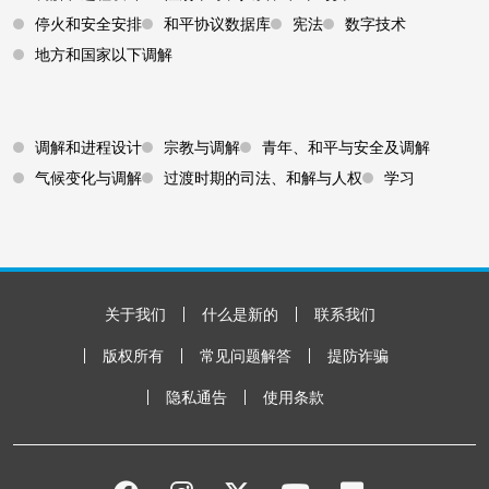
停火和安全安排
和平协议数据库
宪法
数字技术
地方和国家以下调解
Footer 3
调解和进程设计
宗教与调解
青年、和平与安全及调解
气候变化与调解
过渡时期的司法、和解与人权
学习
Footer Bottom
关于我们
什么是新的
联系我们
版权所有
常见问题解答
提防诈骗
隐私通告
使用条款
FACEBOOK
INSTAGRAM
TWITTER
YOUTUBE
FLICKR