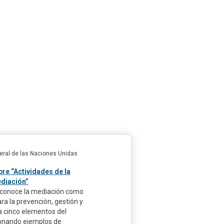
eral de las Naciones Unidas
re “Actividades de la
diación”
econoce la mediación como
a la prevención, gestión y
za cinco elementos del
ionando ejemplos de