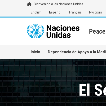
Pasar al contenido principal
Bienvenido a las Naciones Unidas
English
Español
Français
Русский
Main navigation
Inicio
Dependencia de Apoyo a la Medi
El S