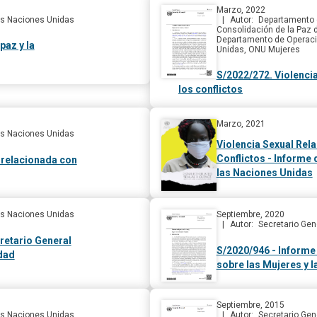
Marzo, 2022
las Naciones Unidas
Autor
Departamento d
Consolidación de la Paz 
Departamento de Operaci
paz y la
Unidas, ONU Mujeres
S/2022/272. Violenci
los conflictos
Marzo, 2021
las Naciones Unidas
Violencia Sexual Rel
Conflictos - Informe 
 relacionada con
las Naciones Unidas
las Naciones Unidas
Septiembre, 2020
Autor
Secretario Gen
retario General
S/2020/946 - Informe
dad
sobre las Mujeres y l
Septiembre, 2015
las Naciones Unidas
Autor
Secretario Gen