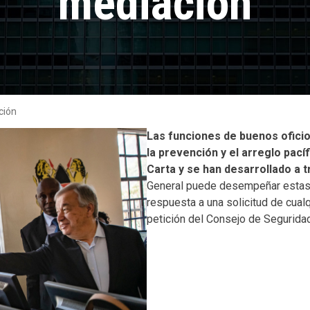
mediación
ción
Body
Las funciones de buenos oficio
la prevención y el arreglo pací
Carta y se han desarrollado a 
General puede desempeñar estas f
respuesta a una solicitud de cualq
petición del Consejo de Segurida