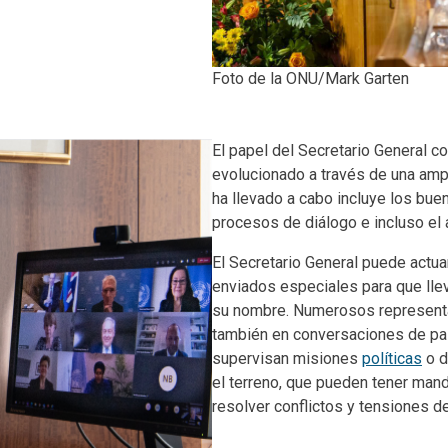
Foto de la ONU/Mark Garten
Body
El papel del Secretario General 
evolucionado a través de una ampl
ha llevado a cabo incluye los bueno
procesos de diálogo e incluso el a
El Secretario General puede actu
enviados especiales para que lle
su nombre. Numerosos representan
también en conversaciones de paz
supervisan misiones
políticas
o 
el terreno, que pueden tener mand
resolver conflictos y tensiones de