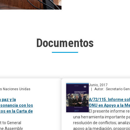
Documentos
Junio, 2017
las Naciones Unidas
Autor
Secretario Gen
 paz y la
A/72/115. Informe sob
sonancia con los
ONU en Apoyo a la Me
os en la Carta de
El presente informe r
una herramienta importante par
t to General
resolución de conflictos; anali
the Assembly
apoyo a la mediación, proporc