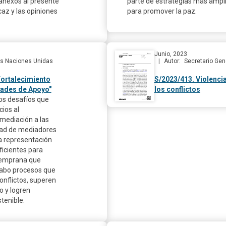
anexos al presente
parte de estrategias más ampli
caz y las opiniones
para promover la paz.
Junio, 2023
las Naciones Unidas
Autor
Secretario Gen
Fortalecimiento
S/2023/413. Violenci
dades de Apoyo"
los conflictos
os desafíos que
cios al
 mediación a las
idad de mediadores
a representación
ficientes para
 temprana que
 cabo procesos que
onflictos, superen
o y logren
tenible.