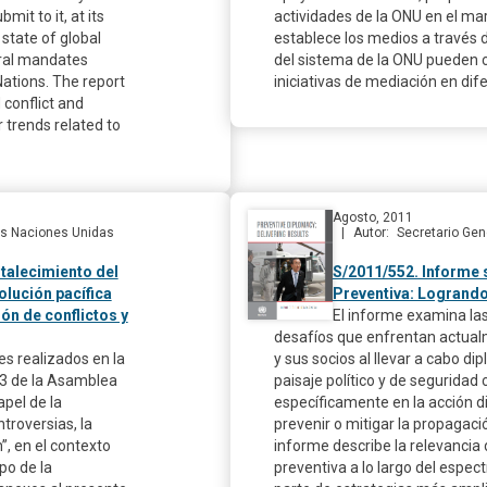
it to it, at its
actividades de la ONU en el ma
 state of global
establece los medios a través d
tral mandates
del sistema de la ONU pueden c
Nations. The report
iniciativas de mediación en dif
 conflict and
 trends related to
Agosto, 2011
las Naciones Unidas
Autor
Secretario Gen
talecimiento del
S/2011/552. Informe 
olución pacífica
Preventiva: Logrand
ón de conflictos y
El informe examina las
desafíos que enfrentan actual
es realizados en la
y sus socios al llevar a cabo d
83 de la Asamblea
paisaje político y de segurida
apel de la
específicamente en la acción 
troversias, la
prevenir o mitigar la propagaci
”, en el contexto
informe describe la relevancia 
po de la
preventiva a lo largo del espect