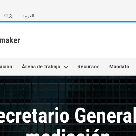
中文
العربية
ación
Áreas de trabajo
Recursos
Mandato
ecretario General