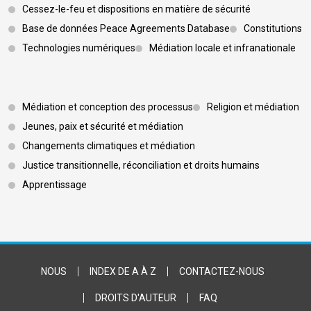
Cessez-le-feu et dispositions en matière de sécurité
Base de données Peace Agreements Database
Constitutions
Technologies numériques
Médiation locale et infranationale
Footer 3
Médiation et conception des processus
Religion et médiation
Jeunes, paix et sécurité et médiation
Changements climatiques et médiation
Justice transitionnelle, réconciliation et droits humains
Apprentissage
Footer Bottom
NOUS
INDEX DE A À Z
CONTACTEZ-NOUS
DROITS D'AUTEUR
FAQ