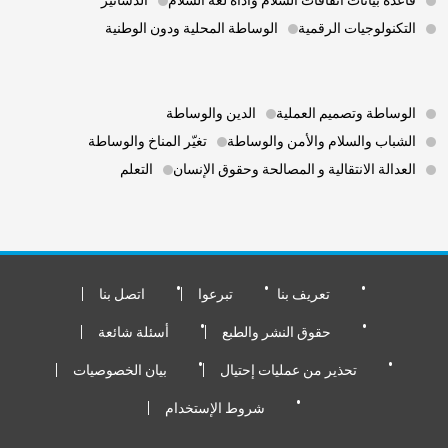
قاعدة بيانات اتفاقات السلام وأداة لغة السلام
الدساتير
التكنولوجيات الرقمية
الوساطة المحلية ودون الوطنية
Footer 3
الوساطة وتصميم العملية
الدين والوساطة
الشباب والسلام والأمن والوساطة
تغيّر المناخ والوساطة
العدالة الانتقالية و المصالحة وحقوق الإنسان
التعلم
Footer Bottom
تعريف بنا
تبرعوا
اتصل بنا
حقوق النشر والطبع
أسئلة شائعة
تحذير من عمليات إحتيال
بيان الخصوصيات
شروط الإستخدام