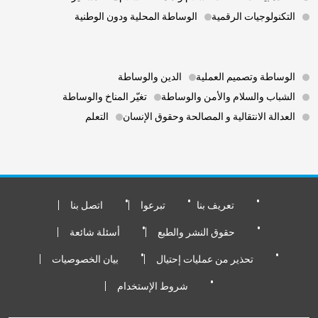
التكنولوجيات الرقمية
الوساطة المحلية ودون الوطنية
Footer 3
الوساطة وتصميم العملية
الدين والوساطة
الشباب والسلام والأمن والوساطة
تغيّر المناخ والوساطة
العدالة الانتقالية و المصالحة وحقوق الإنسان
التعلم
Footer Bottom
تعريف بنا
تبرعوا
اتصل بنا
حقوق النشر والطبع
أسئلة شائعة
تحذير من عمليات إحتيال
بيان الخصوصيات
شروط الإستخدام