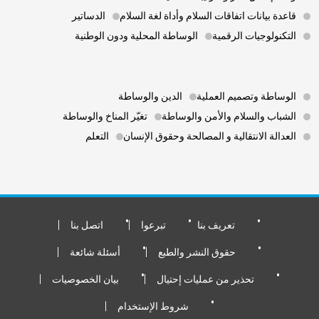
قاعدة بيانات اتفاقات السلام وأداة لغة السلام
الدساتير
التكنولوجيات الرقمية
الوساطة المحلية ودون الوطنية
Footer 3
الوساطة وتصميم العملية
الدين والوساطة
الشباب والسلام والأمن والوساطة
تغيّر المناخ والوساطة
العدالة الانتقالية و المصالحة وحقوق الإنسان
التعلم
Footer Bottom
تعريف بنا
تبرعوا
اتصل بنا
حقوق النشر والطبع
أسئلة شائعة
تحذير من عمليات إحتيال
بيان الخصوصيات
شروط الإستخدام