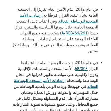
في عام 2012، قدّم الأمين العام تقريرًا إلى الجمعية
العامة بشأن تنفيذ القرار، مُرفقًا به
إرشادات الأمم
المتحدة للوساطة الفعالة
. وفي أعقاب ذلك، اعتمدت
الجمعية العامة، خلال دورتها السادسة والستين، قرارًا
جديدًا (
A/RES/66/291
) شجّعت فيه جميع الجهات
الفاعلة المعنية على استخدام إرشادات الوساطة
الفعالة، وقررت مواصلة النظر في مسألة الوساطة كل
سنتين.
في عام 2014، شجعت الجمعية العامة، باعتمادها
القرار
68/303
، ا
لأمم المتحدة والمنظمات الإقليمية
ودون الإقليمية على مواصلة تطوير قدراتها في مجال
الوساطة؛ واستخدام
إرشادات الأمم المتحدة للوساطة
الفعالة
في جهودها؛ وزيادة الوعي بأهمية الوساطة من
خلال المؤتمرات والندوات وورش العمل؛ وضمان
مشاركة المرأة على قدم المساواة وبشكل كامل في
جميع المحافل وعلى جميع مستويات تسوية المنازعات
وعمليات حل النزاعات
. كما طلبت من الأمين العام