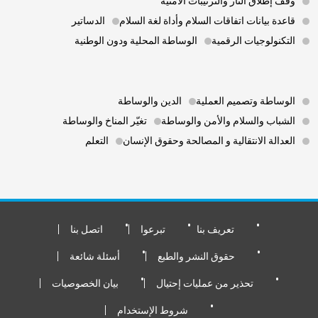
وقف إطلاق النار والترتيبات الأمنية
قاعدة بيانات اتفاقات السلام وأداة لغة السلام
الدساتير
التكنولوجيات الرقمية
الوساطة المحلية ودون الوطنية
Footer 3
الوساطة وتصميم العملية
الدين والوساطة
الشباب والسلام والأمن والوساطة
تغيّر المناخ والوساطة
العدالة الانتقالية و المصالحة وحقوق الإنسان
التعلم
Footer Bottom
تعريف بنا
تبرعوا
اتصل بنا
حقوق النشر والطبع
أسئلة شائعة
تحذير من عمليات إحتيال
بيان الخصوصيات
شروط الإستخدام